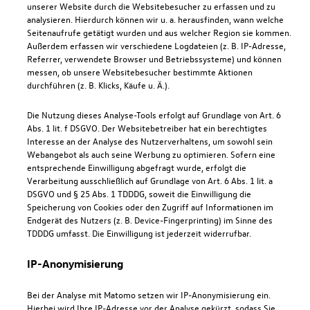
unserer Website durch die Websitebesucher zu erfassen und zu
analysieren. Hierdurch können wir u. a. herausfinden, wann welche
Seitenaufrufe getätigt wurden und aus welcher Region sie kommen.
Außerdem erfassen wir verschiedene Logdateien (z. B. IP-Adresse,
Referrer, verwendete Browser und Betriebssysteme) und können
messen, ob unsere Websitebesucher bestimmte Aktionen
durchführen (z. B. Klicks, Käufe u. Ä.).
Die Nutzung dieses Analyse-Tools erfolgt auf Grundlage von Art. 6
Abs. 1 lit. f DSGVO. Der Websitebetreiber hat ein berechtigtes
Interesse an der Analyse des Nutzerverhaltens, um sowohl sein
Webangebot als auch seine Werbung zu optimieren. Sofern eine
entsprechende Einwilligung abgefragt wurde, erfolgt die
Verarbeitung ausschließlich auf Grundlage von Art. 6 Abs. 1 lit. a
DSGVO und § 25 Abs. 1 TDDDG, soweit die Einwilligung die
Speicherung von Cookies oder den Zugriff auf Informationen im
Endgerät des Nutzers (z. B. Device-Fingerprinting) im Sinne des
TDDDG umfasst. Die Einwilligung ist jederzeit widerrufbar.
IP-Anonymisierung
Bei der Analyse mit Matomo setzen wir IP-Anonymisierung ein.
Hierbei wird Ihre IP-Adresse vor der Analyse gekürzt, sodass Sie