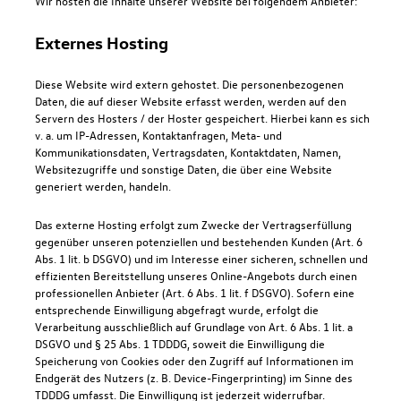
Wir hosten die Inhalte unserer Website bei folgendem Anbieter:
Externes Hosting
Diese Website wird extern gehostet. Die personenbezogenen
Daten, die auf dieser Website erfasst werden, werden auf den
Servern des Hosters / der Hoster gespeichert. Hierbei kann es sich
v. a. um IP-Adressen, Kontaktanfragen, Meta- und
Kommunikationsdaten, Vertragsdaten, Kontaktdaten, Namen,
Websitezugriffe und sonstige Daten, die über eine Website
generiert werden, handeln.
Das externe Hosting erfolgt zum Zwecke der Vertragserfüllung
gegenüber unseren potenziellen und bestehenden Kunden (Art. 6
Abs. 1 lit. b DSGVO) und im Interesse einer sicheren, schnellen und
effizienten Bereitstellung unseres Online-Angebots durch einen
professionellen Anbieter (Art. 6 Abs. 1 lit. f DSGVO). Sofern eine
entsprechende Einwilligung abgefragt wurde, erfolgt die
Verarbeitung ausschließlich auf Grundlage von Art. 6 Abs. 1 lit. a
DSGVO und § 25 Abs. 1 TDDDG, soweit die Einwilligung die
Speicherung von Cookies oder den Zugriff auf Informationen im
Endgerät des Nutzers (z. B. Device-Fingerprinting) im Sinne des
TDDDG umfasst. Die Einwilligung ist jederzeit widerrufbar.